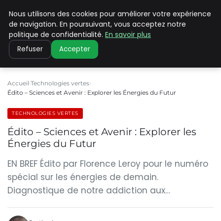
Nous utilisons des cookies pour améliorer votre expérience
CLIMATE C ADVANCED
de navigation. En poursuivant, vous acceptez notre
politique de confidentialité.
En savoir plus
Refuser
Accepter
Accueil
Technologies vertes
Édito – Sciences et Avenir : Explorer les Énergies du Futur
TECHNOLOGIES VERTES
Édito – Sciences et Avenir : Explorer les
Énergies du Futur
EN BREF Édito par Florence Leroy pour le numéro
spécial sur les énergies de demain.
Diagnostique de notre addiction aux…