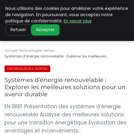
Nous utilisons des cookies pour améliorer votre expérience
CLIMATE C ADVANCED
de navigation. En poursuivant, vous acceptez notre
politique de confidentialité.
En savoir plus
Refuser
Accepter
Accueil
Technologies vertes
Systèmes d’énergie renouvelable : Explorer les meilleures…
TECHNOLOGIES VERTES
Systèmes d’énergie renouvelable :
Explorer les meilleures solutions pour un
avenir durable
EN BREF Présentation des systèmes d’énergie
renouvelable Analyse des meilleures solutions
pour une transition énergétique Évaluation des
avantages et inconvénients…