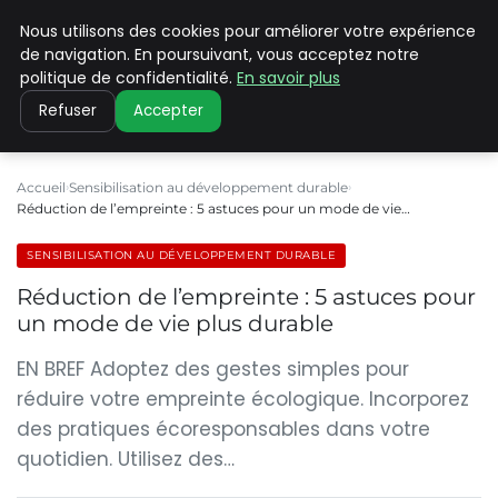
Nous utilisons des cookies pour améliorer votre expérience
CLIMATE C ADVANCED
de navigation. En poursuivant, vous acceptez notre
politique de confidentialité.
En savoir plus
Refuser
Accepter
Accueil
Sensibilisation au développement durable
Réduction de l’empreinte : 5 astuces pour un mode de vie…
SENSIBILISATION AU DÉVELOPPEMENT DURABLE
Réduction de l’empreinte : 5 astuces pour
un mode de vie plus durable
EN BREF Adoptez des gestes simples pour
réduire votre empreinte écologique. Incorporez
des pratiques écoresponsables dans votre
quotidien. Utilisez des…