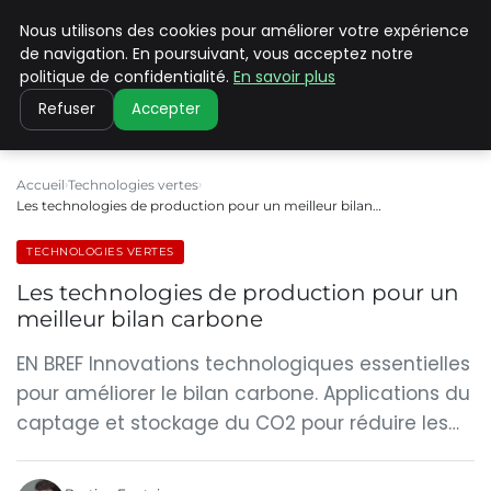
Nous utilisons des cookies pour améliorer votre expérience
CLIMATE C ADVANCED
de navigation. En poursuivant, vous acceptez notre
politique de confidentialité.
En savoir plus
Refuser
Accepter
Accueil
Technologies vertes
Les technologies de production pour un meilleur bilan…
TECHNOLOGIES VERTES
Les technologies de production pour un
meilleur bilan carbone
EN BREF Innovations technologiques essentielles
pour améliorer le bilan carbone. Applications du
captage et stockage du CO2 pour réduire les…