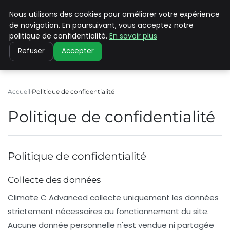
Nous utilisons des cookies pour améliorer votre expérience
CLIMATE C ADVANCED
de navigation. En poursuivant, vous acceptez notre
politique de confidentialité.
En savoir plus
Refuser
Accepter
Accueil
Politique de confidentialité
Politique de confidentialité
Politique de confidentialité
Collecte des données
Climate C Advanced
collecte uniquement les données
strictement nécessaires au fonctionnement du site.
Aucune donnée personnelle n'est vendue ni partagée