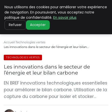
Nous utilisons des cookies pour améliorer votre expérience
CLIMATE C ADVANCED
de navigation. En poursuivant, vous acceptez notre
politique de confidentialité.
En savoir plus
Refuser
Accepter
Accueil
Technologies vertes
Les innovations dans le secteur de l’énergie et leur bilan…
TECHNOLOGIES VERTES
Les innovations dans le secteur de
l’énergie et leur bilan carbone
EN BREF Innovations technologiques essentielles
pour améliorer le bilan carbone. Utilisation de la
capture du carbone pour isoler et stocker…