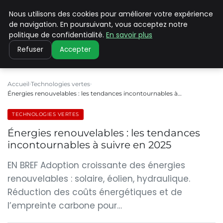
Nous utilisons des cookies pour améliorer votre expérience
CLIMATE C ADVANCED
de navigation. En poursuivant, vous acceptez notre
politique de confidentialité.
En savoir plus
Refuser
Accepter
Accueil
Technologies vertes
Énergies renouvelables : les tendances incontournables à…
TECHNOLOGIES VERTES
Énergies renouvelables : les tendances
incontournables à suivre en 2025
EN BREF Adoption croissante des énergies
renouvelables : solaire, éolien, hydraulique.
Réduction des coûts énergétiques et de
l’empreinte carbone pour…