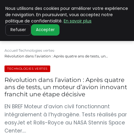
Nous utilisons des cookies pour améliorer votre expérience
CLIMATE C ADVANCED
de navigation. En poursuivant, vous acceptez notre
politique de confidentialité.
En savoir plus
Refuser
Accepter
Accueil
Technologies vertes
Révolution dans l’aviation : Après quatre ans de tests, un…
TECHNOLOGIES VERTES
Révolution dans l’aviation : Après quatre
ans de tests, un moteur d’avion innovant
franchit une étape décisive
EN BREF Moteur d’avion civil fonctionnant
intégralement à l’hydrogène. Tests réalisés par
easyJet et Rolls-Royce au NASA Stennis Space
Center.…