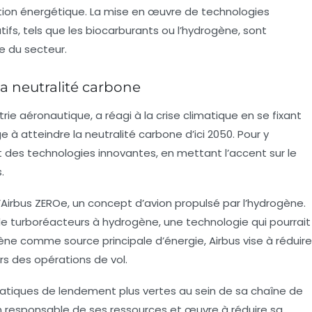
tion énergétique
. La mise en œuvre de technologies
ifs, tels que les
biocarburants
ou l’hydrogène, sont
e du secteur.
a neutralité carbone
trie aéronautique, a réagi à la crise climatique en se fixant
ge à atteindre la
neutralité carbone
d’ici 2050. Pour y
et des technologies innovantes, en mettant l’accent sur le
.
’Airbus ZEROe, un concept d’avion propulsé par l’hydrogène.
de
turboréacteurs à hydrogène
, une technologie qui pourrait
ogène comme source principale d’énergie, Airbus vise à réduire
rs des opérations de vol.
atiques de lendement plus vertes au sein de sa chaîne de
on responsable de ses ressources et œuvre à réduire sa