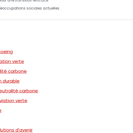
our une transition efficace.
éoccupations sociales actuelles.
Boeing
iation verte
lité carbone
on durable
neutralité carbone
viation verte
e
lutions d’avenir