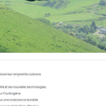
duire leur empreinte carbone.
ité
et de nouvelles technologies.
r l’
hydrogène
.
r une croissance durable.