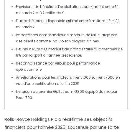
Prévisions de bénéfice d’exploitation sous-jacent entre
3,1
milliards £
et
3,2 milliards £
.
Flux de trésorerie disponible estimé entre
3 milliards £
et
3,1
milliards £
.
Importantes commandes de
moteurs
de taille large par
des clients comme
IndiGo
et
Malaysia Airlines
.
Heures de vol des moteurs de grande taille
augmentées de
8%
par rapport à l’année précédente.
Reconnaissance par
Airbus
pour performance
opérationnelle.
Améliorations pour les moteurs
Trent 1000
et
Trent 7000
en
vue d’une certification d’ici fin 2025.
Livraison du premier
Gulfstream G800
équipé du moteur
Pearl 700
.
Rolls-Royce Holdings Plc
a réaffirmé ses objectifs
financiers pour l’année
2025
, soutenue par une forte