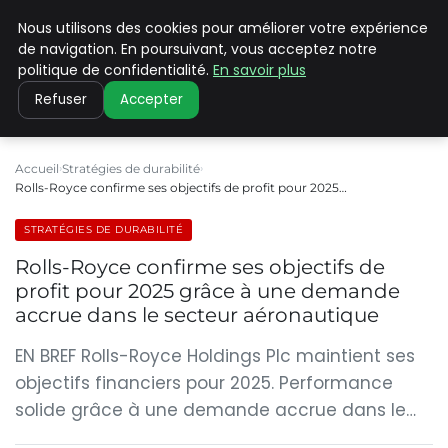
Nous utilisons des cookies pour améliorer votre expérience
CLIMATE C ADVANCED
de navigation. En poursuivant, vous acceptez notre
politique de confidentialité.
En savoir plus
Refuser
Accepter
Accueil
Stratégies de durabilité
Rolls-Royce confirme ses objectifs de profit pour 2025…
STRATÉGIES DE DURABILITÉ
Rolls-Royce confirme ses objectifs de
profit pour 2025 grâce à une demande
accrue dans le secteur aéronautique
EN BREF Rolls-Royce Holdings Plc maintient ses
objectifs financiers pour 2025. Performance
solide grâce à une demande accrue dans le…