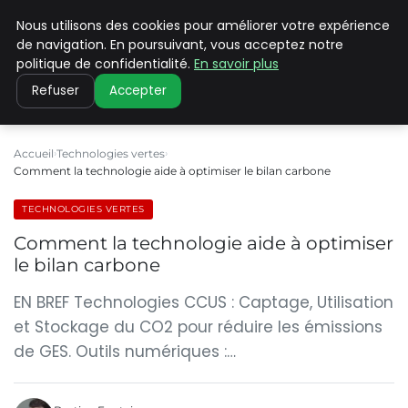
Nous utilisons des cookies pour améliorer votre expérience
CLIMATE C ADVANCED
de navigation. En poursuivant, vous acceptez notre
politique de confidentialité.
En savoir plus
Refuser
Accepter
Accueil
Technologies vertes
Comment la technologie aide à optimiser le bilan carbone
TECHNOLOGIES VERTES
Comment la technologie aide à optimiser
le bilan carbone
EN BREF Technologies CCUS : Captage, Utilisation
et Stockage du CO2 pour réduire les émissions
de GES. Outils numériques :…