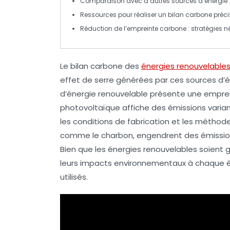
Comparaison
avec d’autres sources d’énergie :
Ressources
pour réaliser un
bilan carbone
précis
Réduction de l’empreinte carbone
: stratégies 
Le
bilan carbone
des
énergies renouvelable
effet de serre
générées par ces sources d’én
d’énergie renouvelable présente une
empre
photovoltaïque
affiche des émissions vari
les conditions de fabrication et les méthode
comme le charbon, engendrent des émissio
Bien que les énergies renouvelables soient g
leurs impacts environnementaux à chaque é
utilisés.