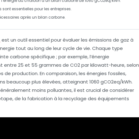
 l’énergie au
charbon
a un
bilan carbone
de 1060 gCO2eq/kWh.
 sont essentielles pour les entreprises.
nécessaires après un
bilan carbone
.
s
est un outil essentiel pour évaluer les
émissions de gaz à
ergie tout au long de leur cycle de vie. Chaque type
inte carbone
spécifique ; par exemple, l’énergie
ant entre 25 et 55 grammes de
CO2
par kilowatt-heure, selon
s de production. En comparaison, les énergies fossiles,
ns beaucoup plus élevées, atteignant 1060 gCO2eq/kWh.
énéralement moins polluantes, il est crucial de considérer
tape, de la
fabrication
à la
recyclage
des équipements