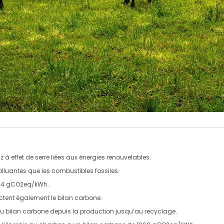
 à effet de serre
liées aux énergies renouvelables.
luantes que les combustibles fossiles.
 44 gCO2eq/kWh.
actent également le
bilan carbone
.
du
bilan carbone
depuis la production jusqu’au recyclage.