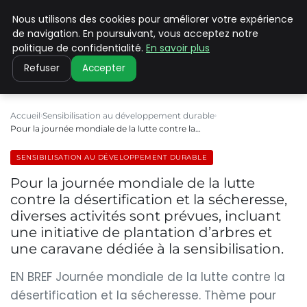
Nous utilisons des cookies pour améliorer votre expérience
CLIMATE C ADVANCED
de navigation. En poursuivant, vous acceptez notre
politique de confidentialité.
En savoir plus
Refuser
Accepter
Accueil
Sensibilisation au développement durable
Pour la journée mondiale de la lutte contre la…
SENSIBILISATION AU DÉVELOPPEMENT DURABLE
Pour la journée mondiale de la lutte
contre la désertification et la sécheresse,
diverses activités sont prévues, incluant
une initiative de plantation d’arbres et
une caravane dédiée à la sensibilisation.
EN BREF Journée mondiale de la lutte contre la
désertification et la sécheresse. Thème pour