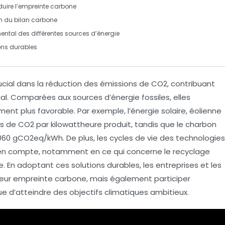
duire l’empreinte carbone
on du
bilan carbone
ental
des différentes sources d’énergie
ons durables
ucial dans la réduction des
émissions de CO2
, contribuant
l. Comparées aux sources d’énergie fossiles, elles
nt plus favorable. Par exemple, l’énergie solaire, éolienne
de CO2 par kilowattheure produit, tandis que le charbon
060 gCO2eq/kWh. De plus, les cycles de vie des technologies
 en compte, notamment en ce qui concerne le
recyclage
. En adoptant ces solutions durables, les entreprises et les
 leur empreinte carbone, mais également participer
ue d’atteindre des
objectifs climatiques
ambitieux.