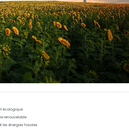
t écologique
ie renouvelable
t les énergies fossiles