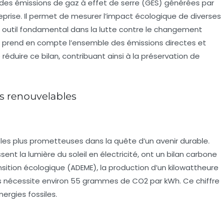
des émissions de gaz à effet de serre (GES) générées par
eprise. Il permet de mesurer l’impact écologique de diverses
un outil fondamental dans la lutte contre le changement
 on prend en compte l’ensemble des émissions directes et
e réduire ce bilan, contribuant ainsi à la préservation de
es renouvelables
les plus prometteuses dans la quête d’un avenir durable.
nt la lumière du soleil en électricité, ont un
bilan carbone
ansition écologique (ADEME), la production d’un kilowattheure
s nécessite environ 55 grammes de CO2 par kWh. Ce chiffre
ergies fossiles.