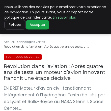
Nous utilisons des cookies pour améliorer votre expérience
CLIMATE C ADVANCED
de navigation. En poursuivant, vous acceptez notre
politique de confidentialité.
En savoir plus
Refuser
Accepter
Accueil
Technologies vertes
Révolution dans l’aviation : Après quatre ans de tests, un…
TECHNOLOGIES VERTES
Révolution dans l’aviation : Après quatre
ans de tests, un moteur d’avion innovant
franchit une étape décisive
EN BREF Moteur d’avion civil fonctionnant
intégralement à l’hydrogène. Tests réalisés par
easyJet et Rolls-Royce au NASA Stennis Space
Center.…