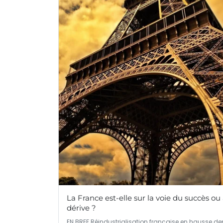
La France est-elle sur la voie du succès ou 
dérive ?
EN BREF Réindustrialisation française en hausse de