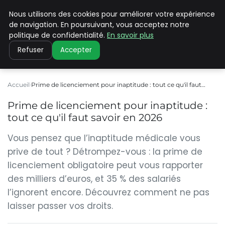
Nous utilisons des cookies pour améliorer votre expérience
CLIMATE C ADVANCED
de navigation. En poursuivant, vous acceptez notre
politique de confidentialité.
En savoir plus
Refuser
Accepter
Accueil
Prime de licenciement pour inaptitude : tout ce qu'il faut…
Prime de licenciement pour inaptitude :
tout ce qu'il faut savoir en 2026
Vous pensez que l’inaptitude médicale vous
prive de tout ? Détrompez-vous : la prime de
licenciement obligatoire peut vous rapporter
des milliers d’euros, et 35 % des salariés
l’ignorent encore. Découvrez comment ne pas
laisser passer vos droits.