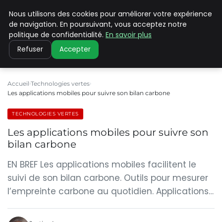
Nous utilisons des cookies pour améliorer votre expérience
CLIMATE C ADVANCED
de navigation. En poursuivant, vous acceptez notre
politique de confidentialité.
En savoir plus
Refuser
Accepter
Accueil
Technologies vertes
Les applications mobiles pour suivre son bilan carbone
TECHNOLOGIES VERTES
Les applications mobiles pour suivre son
bilan carbone
EN BREF Les applications mobiles facilitent le
suivi de son bilan carbone. Outils pour mesurer
l’empreinte carbone au quotidien. Applications…