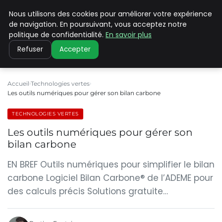
Nous utilisons des cookies pour améliorer votre expérience
CLIMATE C ADVANCED
de navigation. En poursuivant, vous acceptez notre
politique de confidentialité.
En savoir plus
Refuser
Accepter
Accueil
Technologies vertes
Les outils numériques pour gérer son bilan carbone
TECHNOLOGIES VERTES
Les outils numériques pour gérer son
bilan carbone
EN BREF Outils numériques pour simplifier le bilan
carbone Logiciel Bilan Carbone® de l’ADEME pour
des calculs précis Solutions gratuite…