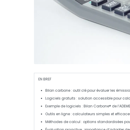
EN BREF
Bilan carbone
: outil clé pour évaluer les
émissio
Logiciels gratuits
: solution accessible pour cal
Exemple de logiciels :
Bilan Carbone® de l’ADEM
Outils en ligne
: calculateurs simples et efficaces
Méthodes de calcul
: options standardisées pour
Évaluation proactive
: importance d’adopter des