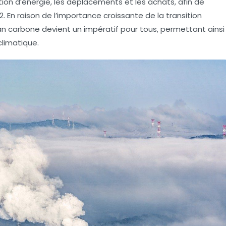
ion d’énergie, les déplacements et les achats, afin de
. En raison de l’importance croissante de la
transition
lan carbone
devient un impératif pour tous, permettant ainsi
limatique.