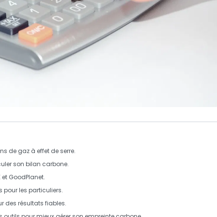
ns de gaz à effet de serre
.
culer son bilan carbone.
E
et
GoodPlanet
.
 pour les particuliers.
 des résultats fiables.
 outils pour mieux gérer son empreinte carbone.