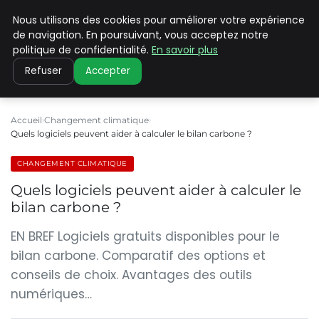
Nous utilisons des cookies pour améliorer votre expérience
CLIMATE C ADVANCED
de navigation. En poursuivant, vous acceptez notre
politique de confidentialité.
En savoir plus
Refuser
Accepter
Accueil
Changement climatique
Quels logiciels peuvent aider à calculer le bilan carbone ?
CHANGEMENT CLIMATIQUE
Quels logiciels peuvent aider à calculer le
bilan carbone ?
EN BREF Logiciels gratuits disponibles pour le
bilan carbone. Comparatif des options et
conseils de choix. Avantages des outils
numériques…