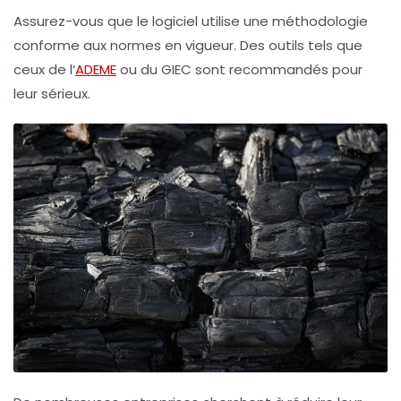
Assurez-vous que le logiciel utilise une méthodologie
conforme aux normes en vigueur. Des outils tels que
ceux de l‘
ADEME
ou du
GIEC
sont recommandés pour
leur sérieux.