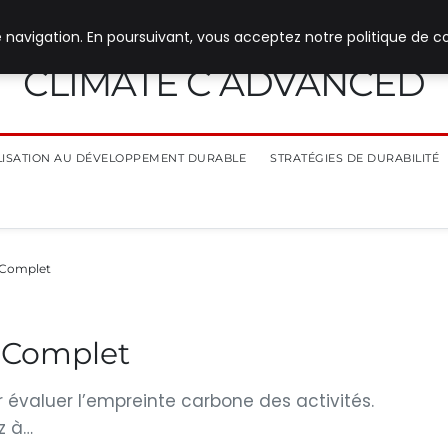
 navigation. En poursuivant, vous acceptez notre politique de co
CLIMATE C ADVANCED
ILISATION AU DÉVELOPPEMENT DURABLE
STRATÉGIES DE DURABILITÉ
 Complet
e Complet
 évaluer l’empreinte carbone des activités.
z à…