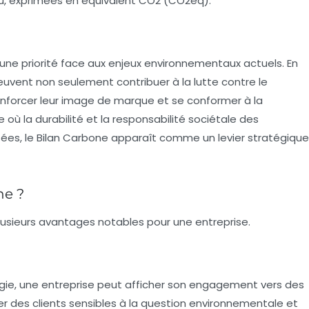
du, exprimées en équivalent CO2 (CO2eq).
ne priorité face aux enjeux environnementaux actuels. En
peuvent non seulement contribuer à la lutte contre le
forcer leur image de marque et se conformer à la
e où la
durabilité
et la
responsabilité sociétale
des
isées, le Bilan Carbone apparaît comme un levier stratégique
ne ?
plusieurs avantages notables pour une entreprise.
égie, une entreprise peut afficher son engagement vers des
er des clients sensibles à la question environnementale et