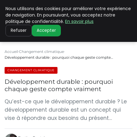
Nous utilisons des cookies pour améliorer votre expérience
CLIMATE C ADVANCED
de navigation. En poursuivant, vous acceptez notre
politique de confidentialité.
En savoir plus
Refuser
Accepter
Accueil
Changement climatique
Développement durable : pourquoi chaque geste compte…
CHANGEMENT CLIMATIQUE
Développement durable : pourquoi
chaque geste compte vraiment
Qu’est-ce que le développement durable ? Le
développement durable est un concept qui
vise à répondre aux besoins du présent…