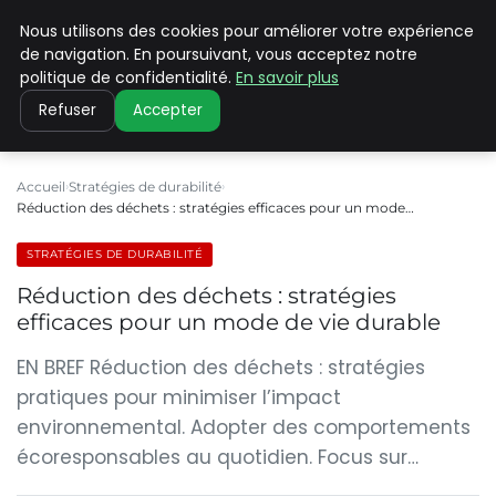
Nous utilisons des cookies pour améliorer votre expérience
CLIMATE C ADVANCED
de navigation. En poursuivant, vous acceptez notre
politique de confidentialité.
En savoir plus
Refuser
Accepter
Accueil
Stratégies de durabilité
Réduction des déchets : stratégies efficaces pour un mode…
STRATÉGIES DE DURABILITÉ
Réduction des déchets : stratégies
efficaces pour un mode de vie durable
EN BREF Réduction des déchets : stratégies
pratiques pour minimiser l’impact
environnemental. Adopter des comportements
écoresponsables au quotidien. Focus sur…