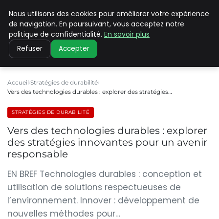
Nous utilisons des cookies pour améliorer votre expérience
CLIMATE C ADVANCED
de navigation. En poursuivant, vous acceptez notre
politique de confidentialité.
En savoir plus
Refuser
Accepter
Accueil
Stratégies de durabilité
Vers des technologies durables : explorer des stratégies…
STRATÉGIES DE DURABILITÉ
Vers des technologies durables : explorer
des stratégies innovantes pour un avenir
responsable
EN BREF Technologies durables : conception et
utilisation de solutions respectueuses de
l’environnement. Innover : développement de
nouvelles méthodes pour…