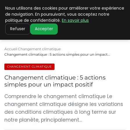
Nous utilisons des cookies pour améliorer votre expérience
CLIMATE C ADVANCED
de navigation. En poursuivant, vous acceptez notre
politique de confidentialité.
En savoir plus
Refuser
Accepter
Accueil
Changement climatique
Changement climatique : 5 actions simples pour un impact…
CHANGEMENT CLIMATIQUE
Changement climatique : 5 actions
simples pour un impact positif
Comprendre le changement climatique Le
changement climatique désigne les variations
des conditions climatiques à long terme sur
notre planète, principalement…