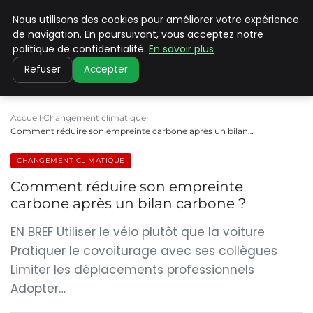
Nous utilisons des cookies pour améliorer votre expérience
CLIMATE C ADVANCED
de navigation. En poursuivant, vous acceptez notre
politique de confidentialité.
En savoir plus
Refuser
Accepter
Accueil
Changement climatique
Comment réduire son empreinte carbone après un bilan…
CHANGEMENT CLIMATIQUE
Comment réduire son empreinte
carbone après un bilan carbone ?
EN BREF Utiliser le vélo plutôt que la voiture
Pratiquer le covoiturage avec ses collègues
Limiter les déplacements professionnels
Adopter…