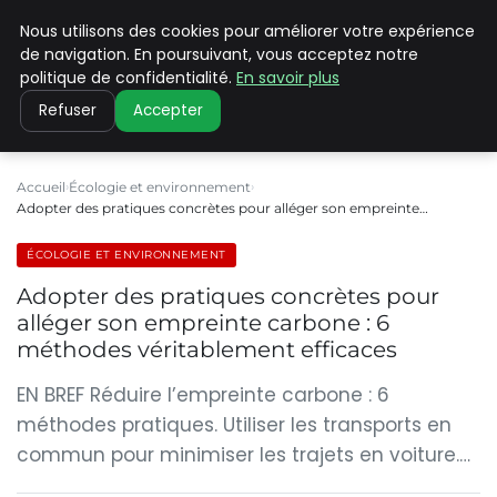
Nous utilisons des cookies pour améliorer votre expérience
CLIMATE C ADVANCED
de navigation. En poursuivant, vous acceptez notre
politique de confidentialité.
En savoir plus
Refuser
Accepter
Accueil
Écologie et environnement
Adopter des pratiques concrètes pour alléger son empreinte…
ÉCOLOGIE ET ENVIRONNEMENT
Adopter des pratiques concrètes pour
alléger son empreinte carbone : 6
méthodes véritablement efficaces
EN BREF Réduire l’empreinte carbone : 6
méthodes pratiques. Utiliser les transports en
commun pour minimiser les trajets en voiture.…