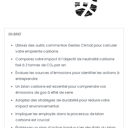
EN BREF
Utilisez des outils comme
Nos Gestes Climat
pour
calculer
votre
empreinte carbone
.
Comparez votre impact à l’objectif de
neutralité carbone
fixé à 2 tonnes de
CO₂
par an.
Évaluez les sources d’émissions pour identifier les actions à
entreprendre.
Un
bilan carbone
est essentiel pour comprendre vos
émissions de gaz à effet de serre
.
Adoptez des stratégies de
durabilité
pour réduire votre
impact environnemental
.
Impliquer les employés dans le processus de
bilan
carbone
est crucial.
Établissez un plan d’action basé sur les résultats du
bilan