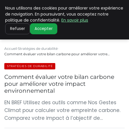
Nous utilisons des cookies pour améliorer votre expérience
CLIMATE C ADVANCED
de navigation. En poursuivant, vous acceptez notre
politique de confidentialité.
En savoir plus
Refuser
Accepter
Accueil
Stratégies de durabilité
Comment évaluer votre bilan carbone pour améliorer votre…
STRATÉGIES DE DURABILITÉ
Comment évaluer votre bilan carbone
pour améliorer votre impact
environnemental
EN BREF Utilisez des outils comme Nos Gestes
Climat pour calculer votre empreinte carbone.
Comparez votre impact à l’objectif de…