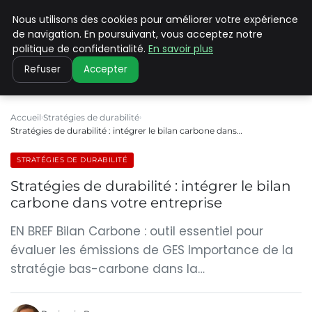
Nous utilisons des cookies pour améliorer votre expérience
CLIMATE C ADVANCED
de navigation. En poursuivant, vous acceptez notre
politique de confidentialité.
En savoir plus
Refuser
Accepter
Accueil
Stratégies de durabilité
Stratégies de durabilité : intégrer le bilan carbone dans…
STRATÉGIES DE DURABILITÉ
Stratégies de durabilité : intégrer le bilan
carbone dans votre entreprise
EN BREF Bilan Carbone : outil essentiel pour
évaluer les émissions de GES Importance de la
stratégie bas-carbone dans la…