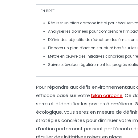
EN BREF
Réaliser un bilan carbone initial
pour évaluer v
Analyser les
données
pour comprendre l’impact
Définir des objectifs
de
réduction des émissions
Élaborer un plan d’action
structuré basé sur les 
Mettre en œuvre des
initiatives concrètes
pour ré
Suivre et évaluer
régulièrement les progrès réalis
Pour répondre aux défis environnementaux act
efficace basé sur votre
bilan carbone
. Ce d
serre
et d’identifier les postes à améliorer
écologique, vous serez en mesure de défini
stratégies concrètes pour diminuer votre imp
d’action performant passent par l’écoute des
régulier des initiatives mises en place.