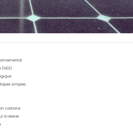
ironnemental
e
(GES)
logique
tapes simples
on carbone
r à relever
e