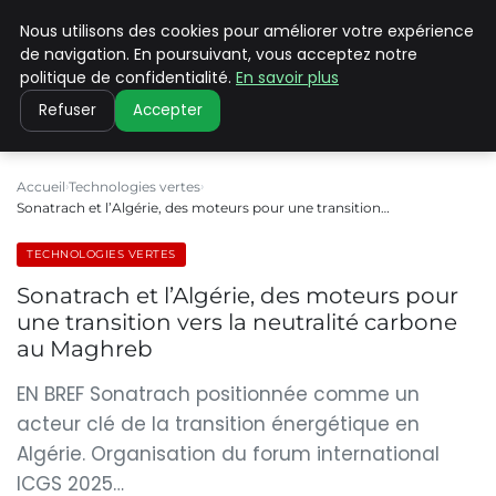
Nous utilisons des cookies pour améliorer votre expérience
CLIMATE C ADVANCED
de navigation. En poursuivant, vous acceptez notre
politique de confidentialité.
En savoir plus
Refuser
Accepter
Accueil
Technologies vertes
Sonatrach et l’Algérie, des moteurs pour une transition…
TECHNOLOGIES VERTES
Sonatrach et l’Algérie, des moteurs pour
une transition vers la neutralité carbone
au Maghreb
EN BREF Sonatrach positionnée comme un
acteur clé de la transition énergétique en
Algérie. Organisation du forum international
ICGS 2025…