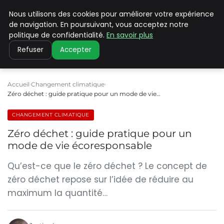
Nous utilisons des cookies pour améliorer votre expérience
CLIMATE C ADVANCED
de navigation. En poursuivant, vous acceptez notre
politique de confidentialité.
En savoir plus
Refuser
Accepter
Accueil
Changement climatique
Zéro déchet : guide pratique pour un mode de vie…
CHANGEMENT CLIMATIQUE
Zéro déchet : guide pratique pour un
mode de vie écoresponsable
Qu’est-ce que le zéro déchet ? Le concept de
zéro déchet repose sur l’idée de réduire au
maximum la quantité…