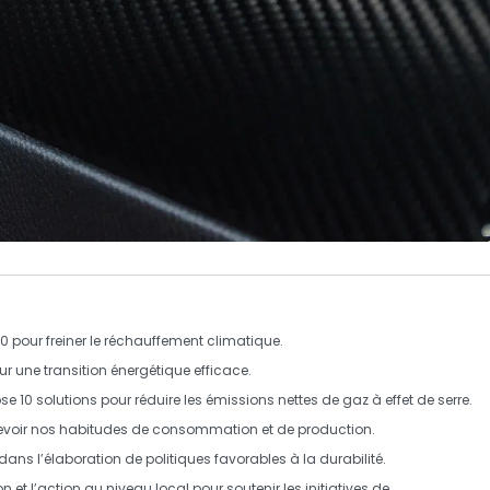
050 pour freiner le réchauffement climatique.
our une
transition énergétique
efficace.
se 10 solutions pour réduire les
émissions nettes
de gaz à effet de serre.
revoir nos habitudes de consommation et de production.
 dans l’élaboration de politiques favorables à la
durabilité
.
on et l’action au niveau local pour soutenir les initiatives de