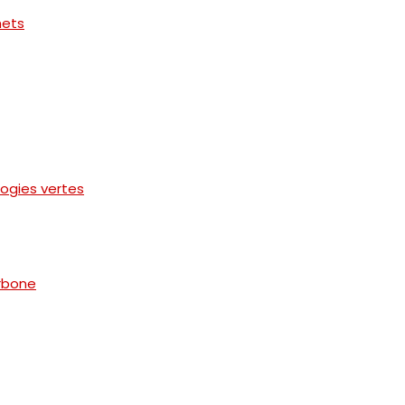
hets
logies vertes
arbone