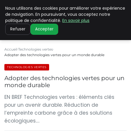
Nous utilisons des cookies pour améliorer votre expérience
CLIMATE C ADVANCED
de navigation. En poursuivant, vous acceptez notre
politique de confidentialité.
En savoir plus
Refuser
Accepter
Accueil
Technologies vertes
Adopter des technologies vertes pour un monde durable
TECHNOLOGIES VERTES
Adopter des technologies vertes pour un
monde durable
EN BREF Technologies vertes : éléments clés
pour un avenir durable. Réduction de
l’empreinte carbone grâce à des solutions
écologiques.…