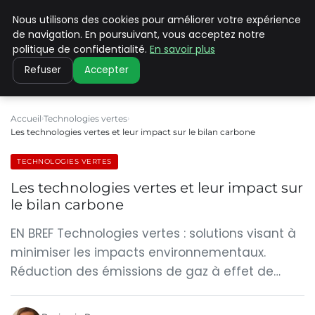
Nous utilisons des cookies pour améliorer votre expérience
CLIMATE C ADVANCED
de navigation. En poursuivant, vous acceptez notre
politique de confidentialité.
En savoir plus
Refuser
Accepter
Accueil
Technologies vertes
Les technologies vertes et leur impact sur le bilan carbone
TECHNOLOGIES VERTES
Les technologies vertes et leur impact sur
le bilan carbone
EN BREF Technologies vertes : solutions visant à
minimiser les impacts environnementaux.
Réduction des émissions de gaz à effet de…