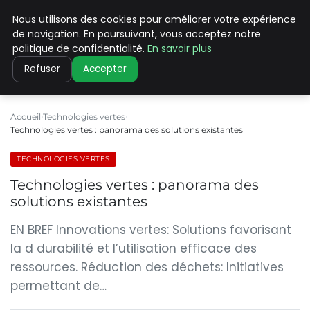
Nous utilisons des cookies pour améliorer votre expérience
CLIMATE C ADVANCED
de navigation. En poursuivant, vous acceptez notre
politique de confidentialité.
En savoir plus
Refuser
Accepter
Accueil
Technologies vertes
Technologies vertes : panorama des solutions existantes
TECHNOLOGIES VERTES
Technologies vertes : panorama des
solutions existantes
EN BREF Innovations vertes: Solutions favorisant
la d durabilité et l’utilisation efficace des
ressources. Réduction des déchets: Initiatives
permettant de…