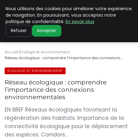
Nous utilisons des cookies pour améliorer votre expérience
CLIMATE C ADVANCED
de navigation. En poursuivant, vous acceptez notre
politique de confidentialité.
En savoir plus
Refuser
Accepter
Accueil
Écologie et environnement
Réseau écologique : comprendre l’importance des connexions…
ÉCOLOGIE ET ENVIRONNEMENT
Réseau écologique : comprendre
l’importance des connexions
environnementales
EN BREF Réseaux écologiques favorisant la
régénération des habitats. Importance de la
connectivité écologique pour le déplacement
des espèces. Corridors…