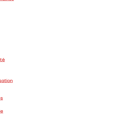
ité
sation
es
le