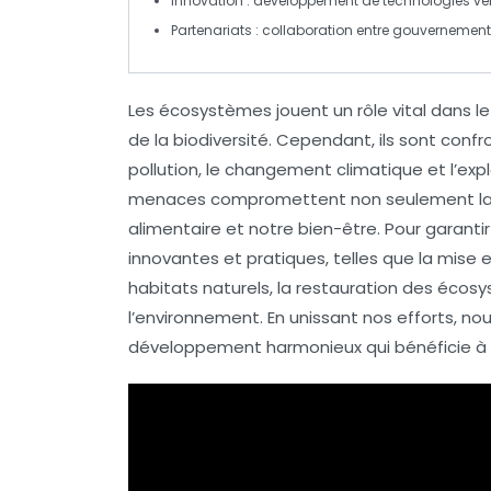
Innovation
: développement de technologies
ve
Partenariats
: collaboration entre gouvernements
Les
écosystèmes
jouent un rôle vital dans l
de la
biodiversité
. Cependant, ils sont con
pollution, le
changement climatique
et l’exp
menaces compromettent non seulement la sa
alimentaire et notre bien-être. Pour garanti
innovantes et pratiques, telles que la mise
habitats naturels, la restauration des éco
l’environnement. En unissant nos efforts, 
développement harmonieux qui bénéficie à la