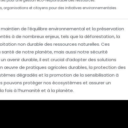
rtes
pour une gestion éco-responsable des ressources.
, organisations et citoyens pour des initiatives environnementales.
e maintien de l’équilibre environnemental et la préservation
frontés à de nombreux
enjeux
, tels que la
déforestation
, la
loitation non durable des ressources naturelles. Ces
nté de notre planète, mais aussi notre sécurité
r un
avenir durable
, il est crucial d’adopter des solutions
 en œuvre de
pratiques agricoles durables
, la protection des
systèmes dégradés et la promotion de la
sensibilisation
à
nous pouvons protéger nos écosystèmes et assurer un
 fois à l’humanité et à la planète.