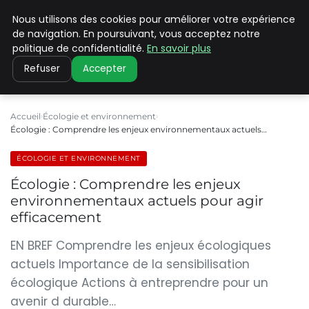
Nous utilisons des cookies pour améliorer votre expérience
CLIMATE C ADVANCED
de navigation. En poursuivant, vous acceptez notre
politique de confidentialité.
En savoir plus
Refuser
Accepter
Accueil
Écologie et environnement
Écologie : Comprendre les enjeux environnementaux actuels…
ÉCOLOGIE ET ENVIRONNEMENT
Écologie : Comprendre les enjeux
environnementaux actuels pour agir
efficacement
EN BREF Comprendre les enjeux écologiques
actuels Importance de la sensibilisation
écologique Actions à entreprendre pour un
avenir d durable…