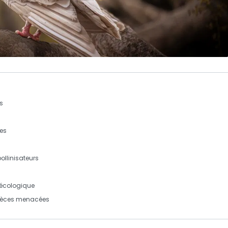
s
les
ollinisateurs
 écologique
pèces menacées