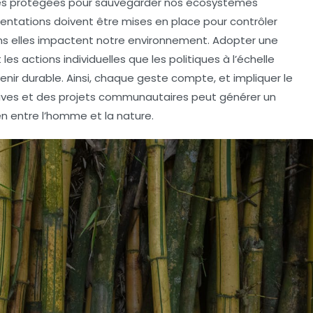
ones protégées pour sauvegarder nos
écosystèmes
entations doivent être mises en place pour contrôler
ns elles impactent notre environnement. Adopter une
es actions individuelles que les politiques à l’échelle
enir durable. Ainsi, chaque geste compte, et impliquer le
atives et des projets communautaires peut générer un
n entre l’homme et la nature.