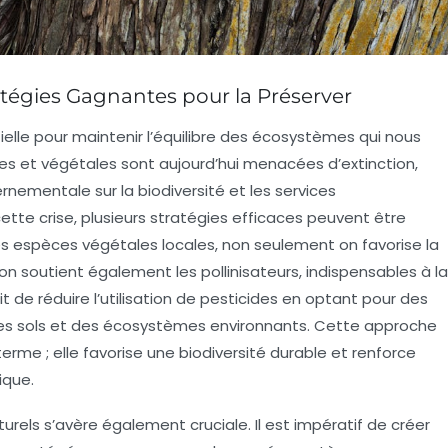
tratégies Gagnantes pour la Préserver
elle pour maintenir l’équilibre des
écosystèmes
qui nous
les et végétales sont aujourd’hui menacées d’extinction,
rnementale sur la biodiversité et les services
ette crise, plusieurs
stratégies efficaces
peuvent être
es
espèces végétales locales
, non seulement on favorise la
n soutient également les pollinisateurs, indispensables à la
it de réduire l’utilisation de
pesticides
en optant pour des
des sols et des écosystèmes environnants. Cette approche
erme ; elle favorise une
biodiversité
durable et renforce
ique.
turels
s’avère également cruciale. Il est impératif de créer