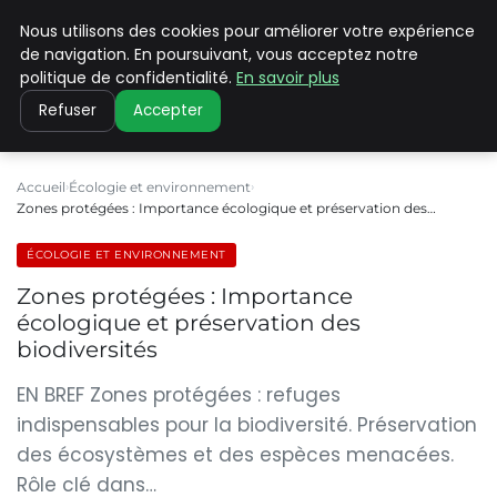
Nous utilisons des cookies pour améliorer votre expérience
CLIMATE C ADVANCED
de navigation. En poursuivant, vous acceptez notre
politique de confidentialité.
En savoir plus
Refuser
Accepter
Accueil
Écologie et environnement
Zones protégées : Importance écologique et préservation des…
ÉCOLOGIE ET ENVIRONNEMENT
Zones protégées : Importance
écologique et préservation des
biodiversités
EN BREF Zones protégées : refuges
indispensables pour la biodiversité. Préservation
des écosystèmes et des espèces menacées.
Rôle clé dans…