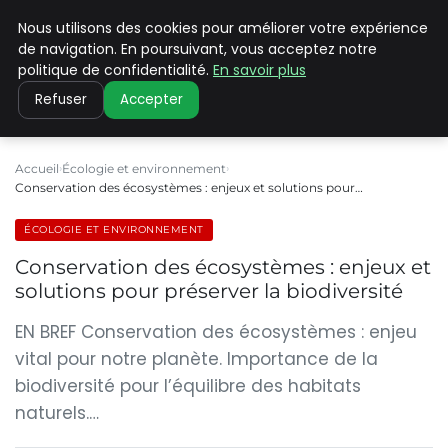
Nous utilisons des cookies pour améliorer votre expérience
CLIMATE C ADVANCED
de navigation. En poursuivant, vous acceptez notre
politique de confidentialité.
En savoir plus
Refuser
Accepter
Accueil
Écologie et environnement
Conservation des écosystèmes : enjeux et solutions pour…
ÉCOLOGIE ET ENVIRONNEMENT
Conservation des écosystèmes : enjeux et
solutions pour préserver la biodiversité
EN BREF Conservation des écosystèmes : enjeu
vital pour notre planète. Importance de la
biodiversité pour l’équilibre des habitats
naturels.…