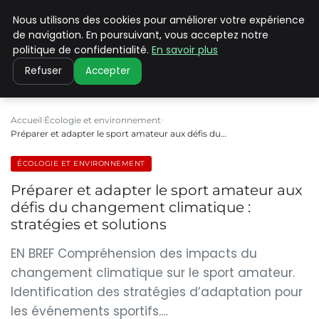
Nous utilisons des cookies pour améliorer votre expérience
CLIMATE C ADVANCED
de navigation. En poursuivant, vous acceptez notre
politique de confidentialité.
En savoir plus
Refuser
Accepter
Accueil
Écologie et environnement
Préparer et adapter le sport amateur aux défis du…
ÉCOLOGIE ET ENVIRONNEMENT
Préparer et adapter le sport amateur aux
défis du changement climatique :
stratégies et solutions
EN BREF Compréhension des impacts du
changement climatique sur le sport amateur.
Identification des stratégies d’adaptation pour
les événements sportifs.…