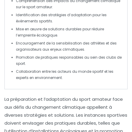
Compréhension
des impacts du changement climatique
sur le
sport amateur
.
Identification des
stratégies d’adaptation
pour les
événements sportifs.
Mise en œuvre de
solutions durables
pour réduire
l’empreinte écologique.
Encouragement de la
sensibilisation
des athlètes et des
organisateurs aux enjeux climatiques.
Promotion de
pratiques responsables
au sein des clubs de
sport.
Collaboration entre les acteurs du monde sportif et les
experts en environnement.
La préparation et l’adaptation du
sport amateur
face
aux défis du
changement climatique
appellent à
diverses
stratégies
et
solutions
. Les instances sportives
doivent envisager des pratiques durables, telles que
l’utilisation d’installations écologiques et la promotion