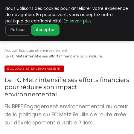
Nous utilisons des cookies pour améliorer votre expérience
CLIMATE C ADVANCED
de navigation. En poursuivant, vous acceptez notre
politique de confidentialité.
En savoir plus
Refuser
Accepter
Accueil
Écologie et environnement
Le FC Metz intensifie ses efforts financiers pour réduire…
ÉCOLOGIE ET ENVIRONNEMENT
Le FC Metz intensifie ses efforts financiers
pour réduire son impact
environnemental
EN BREF Engagement environnemental au cœur
de la politique du FC Metz Feuille de route axée
sur développement durable Piliers…