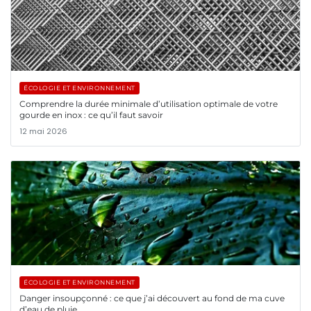
ÉCOLOGIE ET ENVIRONNEMENT
Comprendre la durée minimale d’utilisation optimale de votre
gourde en inox : ce qu’il faut savoir
12 mai 2026
ÉCOLOGIE ET ENVIRONNEMENT
Danger insoupçonné : ce que j’ai découvert au fond de ma cuve
d’eau de pluie