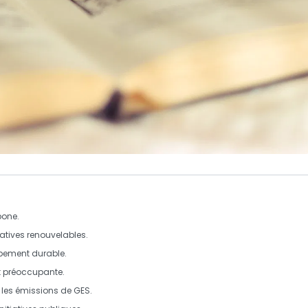
bone
.
natives
renouvelables
.
pement durable
.
 préoccupante.
 les
émissions de GES
.