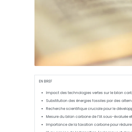
EN BREF
Impact des technologies vertes
sur le
bilan car
Substitution des
énergies fossiles
par des alter
Recherche scientifique
cruciale pour le
dévelop
Mesure du
bilan carbone
de l’
IA
sous-évaluée et
Importance de la
taxation carbone
pour réduire