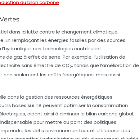
réduction du bilan carbone
 Vertes
tiel dans la lutte contre le changement climatique,
ne
. En remplaçant les énergies fossiles par des sources
ou l’hydraulique, ces technologies contribuent
ns de gaz à effet de serre
. Par exemple, l’utilisation de
électricité sans émettre de CO
, tandis que l’amélioration de
2
uit non seulement les coûts énergétiques, mais aussi
elle
dans la gestion des ressources énergétiques
tils basés sur l’IA peuvent optimiser la consommation
ectriques, aidant ainsi à diminuer le
bilan carbone
global.
re indispensable pour mettre au point des politiques
comprendre les défis environnementaux et d’élaborer des
e entre
innovation technologique
et développement durable