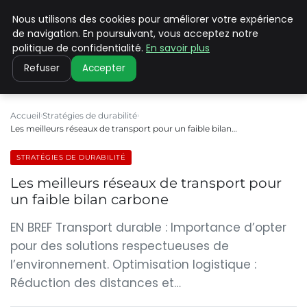
Nous utilisons des cookies pour améliorer votre expérience
CLIMATE C ADVANCED
de navigation. En poursuivant, vous acceptez notre
politique de confidentialité.
En savoir plus
Refuser
Accepter
Accueil
Stratégies de durabilité
Les meilleurs réseaux de transport pour un faible bilan…
STRATÉGIES DE DURABILITÉ
Les meilleurs réseaux de transport pour
un faible bilan carbone
EN BREF Transport durable : Importance d’opter
pour des solutions respectueuses de
l’environnement. Optimisation logistique :
Réduction des distances et…