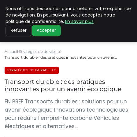
Nous utilisons des cookies pour améliorer votre expérience
CLIMATE C ADVANCED
de navigation. En poursuivant, vous acceptez notre
politique de confidentialité.
En savoir plus
Refuser
Accepter
Accueil
Stratégies de durabilité
Transport durable : des pratiques innovantes pour un avenir…
STRATÉGIES DE DURABILITÉ
Transport durable : des pratiques
innovantes pour un avenir écologique
EN BREF Transports durables : solutions pour un
avenir écologique Innovations technologiques
pour réduire l’empreinte carbone Véhicules
électriques et alternatives…